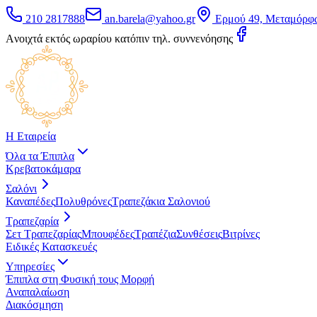
210 2817888
an.barela@yahoo.gr
Ερμού 49, Μεταμόρφ
Aνοιχτά εκτός ωραρίου κατόπιν τηλ. συννενόησης
Η Εταιρεία
Όλα τα Έπιπλα
Κρεβατοκάμαρα
Σαλόνι
Καναπέδες
Πολυθρόνες
Τραπεζάκια Σαλονιού
Τραπεζαρία
Σετ Τραπεζαρίας
Μπουφέδες
Τραπέζια
Συνθέσεις
Βιτρίνες
Ειδικές Κατασκευές
Υπηρεσίες
Έπιπλα στη Φυσική τους Μορφή
Αναπαλαίωση
Διακόσμηση